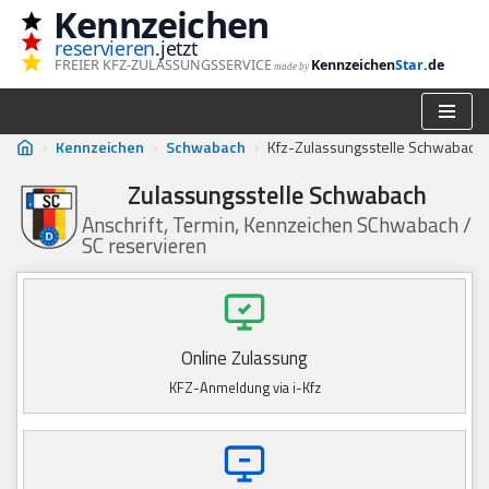
Kennzeichen
reservieren
.jetzt
Zum
FREIER KFZ-ZULASSUNGSSERVICE
Kennzeichen
Star
.de
made by
Inhalt
springen
›
Kennzeichen
›
Schwabach
›
Kfz-Zulassungsstelle Schwabach
Zulassungsstelle Schwabach
Anschrift, Termin, Kennzeichen SChwabach /
SC reservieren
Online Zulassung
KFZ-Anmeldung via i-Kfz