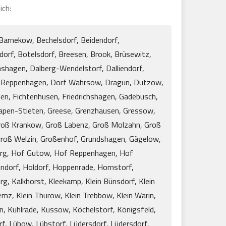
ich:
 Barnekow, Bechelsdorf, Beidendorf,
dorf, Botelsdorf, Breesen, Brook, Brüsewitz,
shagen, Dalberg-Wendelstorf, Dalliendorf,
 Reppenhagen, Dorf Wahrsow, Dragun, Dutzow,
en, Fichtenhusen, Friedrichshagen, Gadebusch,
rapen-Stieten, Greese, Grenzhausen, Gressow,
Groß Krankow, Groß Labenz, Groß Molzahn, Groß
Groß Welzin, Großenhof, Grundshagen, Gägelow,
berg, Hof Gutow, Hof Reppenhagen, Hof
dorf, Holdorf, Hoppenrade, Hornstorf,
rg, Kalkhorst, Kleekamp, Klein Bünsdorf, Klein
iemz, Klein Thurow, Klein Trebbow, Klein Warin,
en, Kuhlrade, Kussow, Köchelstorf, Königsfeld,
f, Lübow, Lübstorf, Lüdersdorf, Lüdersdorf,