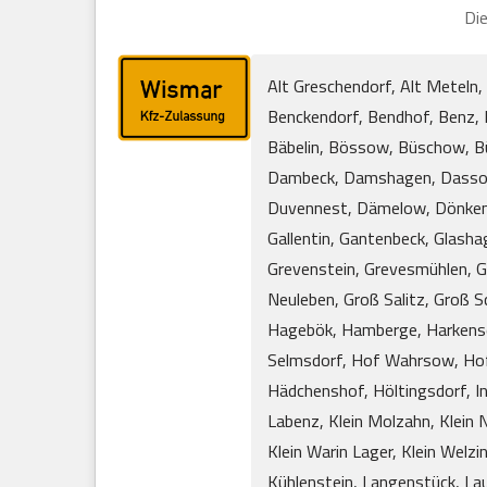
Die
Alt Greschendorf, Alt Meteln,
Benckendorf, Bendhof, Benz, B
Bäbelin, Bössow, Büschow, Bü
Dambeck, Damshagen, Dassow
Duvennest, Dämelow, Dönkendo
Gallentin, Gantenbeck, Glash
Grevenstein, Grevesmühlen, G
Neuleben, Groß Salitz, Groß 
Hagebök, Hamberge, Harkensee
Selmsdorf, Hof Wahrsow, Hofz
Hädchenshof, Höltingsdorf, In
Labenz, Klein Molzahn, Klein N
Klein Warin Lager, Klein Welz
Kühlenstein, Langenstück, Lau