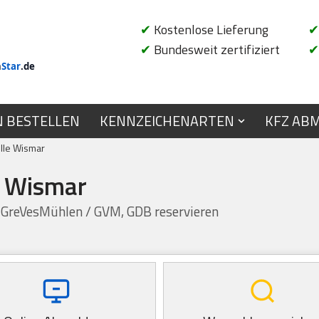
✔
Kostenlose Lieferung
✔
✔
Bundesweit zertifiziert
✔
n
Star
.de
N BESTELLEN
KENNZEICHENARTEN
KFZ AB
lle Wismar
e Wismar
n GreVesMühlen / GVM, GDB reservieren