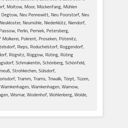
orf, Moltow, Moor, Mückenfang, Mühlen
u Degtow, Neu Pennewitt, Neu Poorstorf, Neu
eukloster, Neumühle, Niederklütz, Niendorf,
 Passow, Perlin, Perniek, Petersberg,
 Molkerei, Pokrent, Proseken, Pötenitz,
elsdorf, Rieps, Roduchelstorf, Roggendorf,
rf, Rögnitz, Rüggow, Rüting, Rüting
agsdorf, Schmakentin, Schönberg, Schönfeld,
meuß, Strohkirchen, Sülsdorf,
orisdorf, Tramm, Trams, Triwalk, Törpt, Tüzen,
in, Warnkenhagen, Warnkenhagen, Warnow,
agen, Wismar, Wodenhof, Wohlenberg, Wolde,