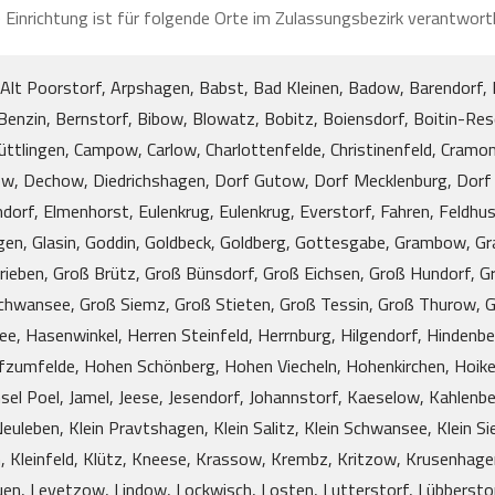
 Einrichtung ist für folgende Orte im Zulassungsbezirk verantwortl
 Alt Poorstorf, Arpshagen, Babst, Bad Kleinen, Badow, Barendorf,
enzin, Bernstorf, Bibow, Blowatz, Bobitz, Boiensdorf, Boitin-Res
ttlingen, Campow, Carlow, Charlottenfelde, Christinenfeld, Cramon
, Dechow, Diedrichshagen, Dorf Gutow, Dorf Mecklenburg, Dorf
rf, Elmenhorst, Eulenkrug, Eulenkrug, Everstorf, Fahren, Feldhus
agen, Glasin, Goddin, Goldbeck, Goldberg, Gottesgabe, Grambow, G
rieben, Groß Brütz, Groß Bünsdorf, Groß Eichsen, Groß Hundorf, 
Schwansee, Groß Siemz, Groß Stieten, Groß Tessin, Groß Thurow, 
, Hasenwinkel, Herren Steinfeld, Herrnburg, Hilgendorf, Hinden
umfelde, Hohen Schönberg, Hohen Viecheln, Hohenkirchen, Hoiken
sel Poel, Jamel, Jeese, Jesendorf, Johannstorf, Kaeselow, Kahlenbe
euleben, Klein Pravtshagen, Klein Salitz, Klein Schwansee, Klein S
in, Kleinfeld, Klütz, Kneese, Krassow, Krembz, Kritzow, Krusenhag
en, Levetzow, Lindow, Lockwisch, Losten, Lutterstorf, Lübberstor