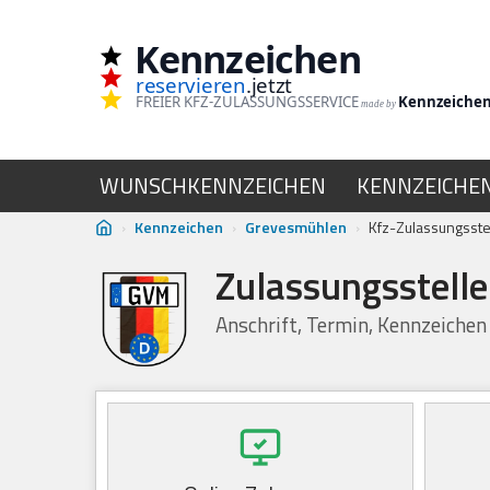
Kennzeichen
Zum
reservieren
.jetzt
Inhalt
FREIER KFZ-ZULASSUNGSSERVICE
Kennzeiche
made by
springen
WUNSCHKENNZEICHEN
KENNZEICHE
›
Kennzeichen
›
Grevesmühlen
›
Kfz-Zulassungsste
Zulassungsstell
Anschrift, Termin, Kennzeiche