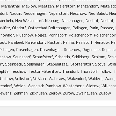
Marienthal, Maßlow, Meetzen, Meierstorf, Menzendorf, Metelsd
ndorf, Naudin, Nedderhagen, Neperstorf, Neschow, Neu Babst, Ne
iecheln, Neu Weitendorf, Neuburg, Neuenhagen, Neuhof, Neuhof, N
erklütz, Ollndorf, Ostseebad Boltenhagen, Palingen, Parin, Passee,
innowhof, Plüschow, Pogez, Pohnstorf, Poischendorf, Poischendorf
ast, Rambeel, Rankendorf, Rastorf, Rehna, Reinstorf, Renzow, Ret
ofshagen, Rosenhagen, Rosenhagen, Rosenow, Rugensee, Rupensdo
ntow, Saunstorf, Scharfstorf, Schattin, Schildberg, Schimm, Schl
, Steinbeck, Stellshagen, Stepenitztal, Stofferstorf, Stove, Stra
litz, Teschow, Testorf-Steinfort, Thandorf, Thorstorf, Tollow, T
entschow, Volkstorf, Voßkuhl, Wahrsow, Wakendorf, Waldeck, War
tendorf, Welzin, Wendisch Rambow, Westerbeck, Wietow, Wilkenh
newenz, Zehmen, Zickhusen, Zierow, Zurow, Zweihausen, Züsow