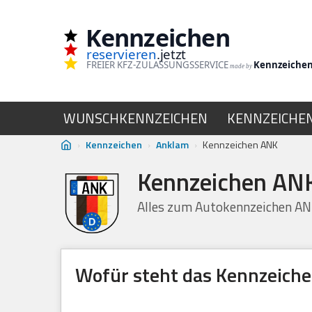
Kennzeichen
Zum
reservieren
.jetzt
Inhalt
FREIER KFZ-ZULASSUNGSSERVICE
Kennzeiche
made by
springen
WUNSCHKENNZEICHEN
KENNZEICHE
›
Kennzeichen
›
Anklam
›
Kennzeichen ANK
Kennzeichen ANK
Alles zum Autokennzeichen A
Wofür steht das Kennzeich