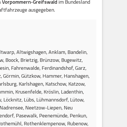
s Vorpommern-Greifswald
im Bundesland
aftfahrzeuge ausgegeben.
 Altwarp, Altwigshagen, Anklam, Bandelin,
w, Boock, Brietzig, Brünzow, Bugewitz,
sin, Fahrenwalde, Ferdinandshof, Garz,
nz, Görmin, Gützkow, Hammer, Hanshagen,
arlsburg, Karlshagen, Katschow, Katzow,
mmin, Krusenfelde, Kröslin, Ladenthin,
w, Löcknitz, Lübs, Lühmannsdorf, Lütow,
 Nadrensee, Neetzow-Liepen, Neu
pendorf, Pasewalk, Peenemünde, Penkun,
w, Rothemühl, Rothenklempenow, Rubenow,