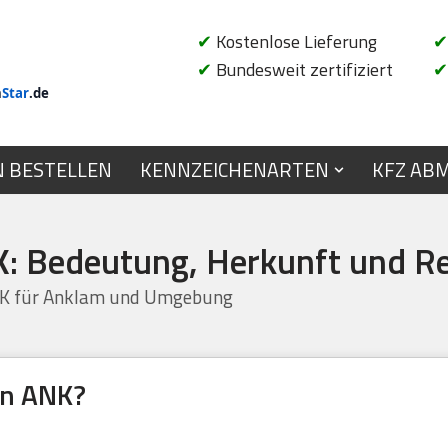
✔
Kostenlose Lieferung
✔
✔
Bundesweit zertifiziert
✔
n
Star
.de
N BESTELLEN
KENNZEICHENARTEN
KFZ AB
: Bedeutung, Herkunft und Re
NK für Anklam und Umgebung
en ANK?