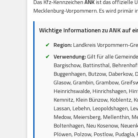
Das Kfz-Kennzeichen
ANK
ist das offizielle
Mecklenburg-Vorpommern. Es wird primär in
Wichtige Informationen zu ANK auf ein
Region:
Landkreis Vorpommern-Gre
Verwendung:
Gilt für alle Gemeinde
Bargischow, Battinsthal, Behrenhoff
Buggenhagen, Butzow, Daberkow, Da
Glasow, Grambin, Grambow, Greifsw
Heinrichswalde, Hinrichshagen, Hin
Kemnitz, Klein Bünzow, Koblentz, K
Lassan, Lebehn, Leopoldshagen, Leve
Medow, Meiersberg, Mellenthin, M
Boltenhagen, Neu Kosenow, Neuenki
Plöwen, Polzow, Postlow, Pudagla,