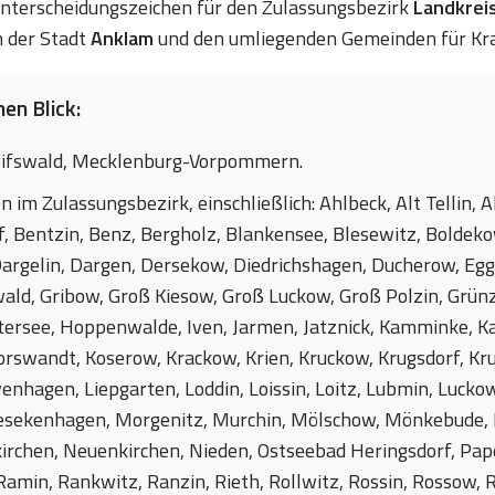
 Unterscheidungszeichen für den Zulassungsbezirk
Landkrei
 der Stadt
Anklam
und den umliegenden Gemeinden für Kr
en Blick:
ifswald, Mecklenburg-Vorpommern.
n im Zulassungsbezirk, einschließlich: Ahlbeck, Alt Tellin,
, Bentzin, Benz, Bergholz, Blankensee, Blesewitz, Boldeko
rgelin, Dargen, Dersekow, Diedrichshagen, Ducherow, Egge
ald, Gribow, Groß Kiesow, Groß Luckow, Groß Polzin, Grü
tersee, Hoppenwalde, Iven, Jarmen, Jatznick, Kamminke, K
orswandt, Koserow, Krackow, Krien, Kruckow, Krugsdorf, Kru
nhagen, Liepgarten, Loddin, Loissin, Loitz, Lubmin, Lucko
esekenhagen, Morgenitz, Murchin, Mölschow, Mönkebude,
rchen, Neuenkirchen, Nieden, Ostseebad Heringsdorf, Pa
 Ramin, Rankwitz, Ranzin, Rieth, Rollwitz, Rossin, Rosso