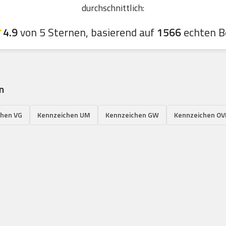
durchschnittlich:
4.9
von 5 Sternen, basierend auf
1566
echten B
n
chen VG
Kennzeichen UM
Kennzeichen GW
Kennzeichen OV