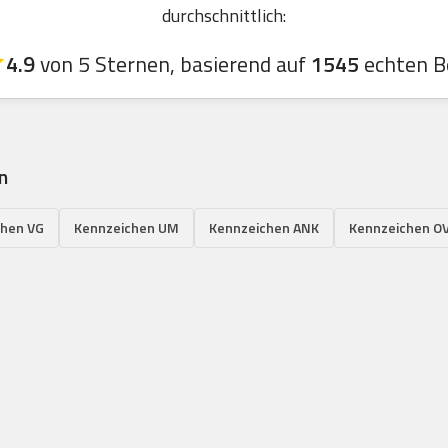
durchschnittlich:
4.9
von 5 Sternen, basierend auf
1545
echten B
n
chen VG
Kennzeichen UM
Kennzeichen ANK
Kennzeichen O