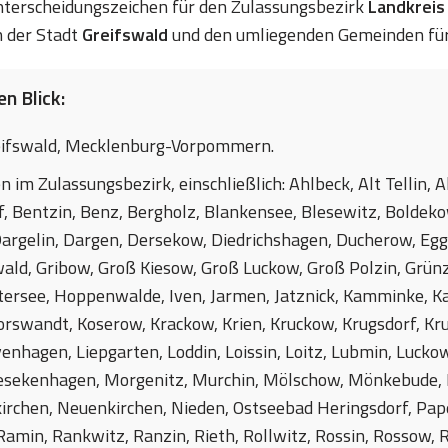
 Unterscheidungszeichen für den Zulassungsbezirk
Landkrei
 der Stadt
Greifswald
und den umliegenden Gemeinden für
n Blick:
ifswald, Mecklenburg-Vorpommern.
n im Zulassungsbezirk, einschließlich: Ahlbeck, Alt Tellin,
, Bentzin, Benz, Bergholz, Blankensee, Blesewitz, Boldeko
rgelin, Dargen, Dersekow, Diedrichshagen, Ducherow, Egge
ald, Gribow, Groß Kiesow, Groß Luckow, Groß Polzin, Grü
tersee, Hoppenwalde, Iven, Jarmen, Jatznick, Kamminke, K
orswandt, Koserow, Krackow, Krien, Kruckow, Krugsdorf, Kru
nhagen, Liepgarten, Loddin, Loissin, Loitz, Lubmin, Lucko
esekenhagen, Morgenitz, Murchin, Mölschow, Mönkebude,
rchen, Neuenkirchen, Nieden, Ostseebad Heringsdorf, Pa
 Ramin, Rankwitz, Ranzin, Rieth, Rollwitz, Rossin, Rosso