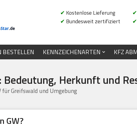
✔
Kostenlose Lieferung
✔
✔
Bundesweit zertifiziert
✔
n
Star
.de
N BESTELLEN
KENNZEICHENARTEN
KFZ AB
 Bedeutung, Herkunft und Re
W für Greifswald und Umgebung
en GW?