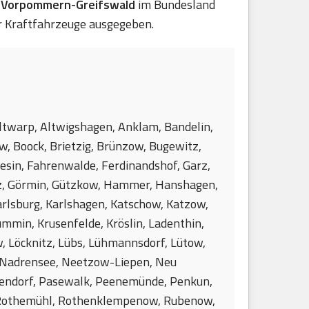
s Vorpommern-Greifswald
im Bundesland
 Kraftfahrzeuge ausgegeben.
 Altwarp, Altwigshagen, Anklam, Bandelin,
w, Boock, Brietzig, Brünzow, Bugewitz,
sin, Fahrenwalde, Ferdinandshof, Garz,
nz, Görmin, Gützkow, Hammer, Hanshagen,
arlsburg, Karlshagen, Katschow, Katzow,
mmin, Krusenfelde, Kröslin, Ladenthin,
w, Löcknitz, Lübs, Lühmannsdorf, Lütow,
 Nadrensee, Neetzow-Liepen, Neu
pendorf, Pasewalk, Peenemünde, Penkun,
w, Rothemühl, Rothenklempenow, Rubenow,