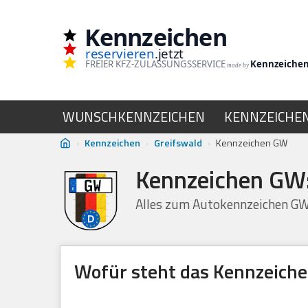
Kennzeichen
Zum
reservieren
.jetzt
Inhalt
FREIER KFZ-ZULASSUNGSSERVICE
Kennzeiche
made by
springen
WUNSCHKENNZEICHEN
KENNZEICHE
›
Kennzeichen
›
Greifswald
›
Kennzeichen GW
Kennzeichen GW:
Alles zum Autokennzeichen G
Wofür steht das Kennzeich