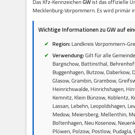
Das Kfz-Kennzeichen
GW
ist das offizielle
Mecklenburg-Vorpommern. Es wird primär in
Wichtige Informationen zu GW auf eine
Region:
Landkreis Vorpommern-Gre
Verwendung:
Gilt für alle Gemeinde
Bargischow, Battinsthal, Behrenhoff
Buggenhagen, Butzow, Daberkow, Da
Glasow, Grambin, Grambow, Greifsw
Heinrichswalde, Hinrichshagen, Hin
Kemnitz, Klein Bünzow, Koblentz, K
Lassan, Lebehn, Leopoldshagen, Leve
Medow, Meiersberg, Mellenthin, M
Boltenhagen, Neu Kosenow, Neuenki
Plöwen, Polzow, Postlow, Pudagla,