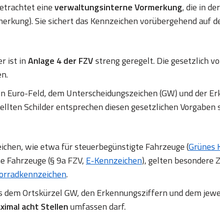
betrachtet eine
verwaltungsinterne Vormerkung
, die in d
erkung). Sie sichert das Kennzeichen vorübergehend auf d
r ist in
Anlage 4 der FZV
streng geregelt. Die gesetzlich
en.
en Euro-Feld, dem Unterscheidungszeichen (GW) und der
ellten Schilder entsprechen diesen gesetzlichen Vorgaben 
chen, wie etwa für steuerbegünstigte Fahrzeuge (
Grünes 
ne Fahrzeuge (§ 9a FZV,
E-Kennzeichen
), gelten besondere Z
orradkennzeichen
.
us dem Ortskürzel GW, den Erkennungsziffern und dem jewe
ximal acht Stellen
umfassen darf.