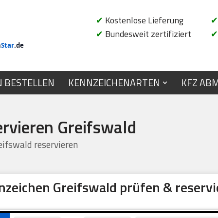
✔
Kostenlose Lieferung
✔
✔
Bundesweit zertifiziert
✔
n
Star
.de
N BESTELLEN
KENNZEICHENARTEN
KFZ AB
rvieren Greifswald
ifswald reservieren
nzeichen Greifswald prüfen & reservi