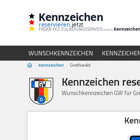
Kennzeichen
Zum
reservieren
.jetzt
Inhalt
FREIER KFZ-ZULASSUNGSSERVICE
Kennzeiche
made by
springen
WUNSCHKENNZEICHEN
KENNZEICHE
›
Kennzeichen
›
Greifswald
Kennzeichen rese
Wunschkennzeichen GW für Gre
Ken