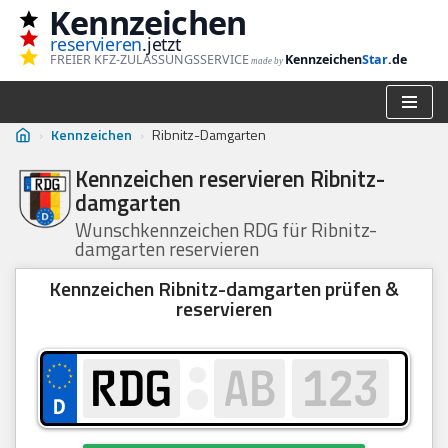
Kennzeichen
reservieren
.jetzt
Zum
FREIER KFZ-ZULASSUNGSSERVICE
Kennzeichen
Star
.de
made by
Inhalt
springen
›
Kennzeichen
›
Ribnitz-Damgarten
Kennzeichen reservieren Ribnitz-
damgarten
Wunschkennzeichen RDG für Ribnitz-
damgarten reservieren
Kennzeichen Ribnitz-damgarten prüfen &
reservieren