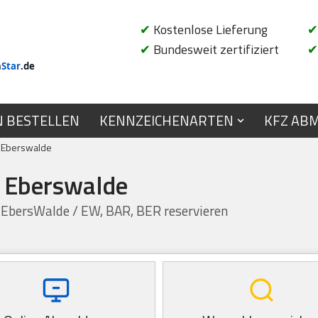
✔
Kostenlose Lieferung
✔
✔
Bundesweit zertifiziert
✔
n
Star
.de
N BESTELLEN
KENNZEICHENARTEN
KFZ AB
e Eberswalde
e Eberswalde
n EbersWalde / EW, BAR, BER reservieren