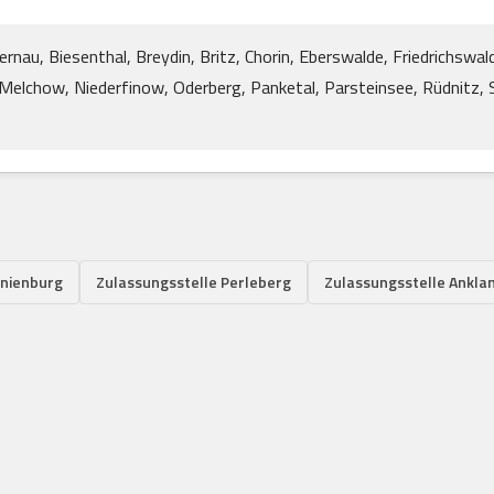
ernau, Biesenthal, Breydin, Britz, Chorin, Eberswalde, Friedrichsw
Melchow, Niederfinow, Oderberg, Panketal, Parsteinsee, Rüdnitz, S
anienburg
Zulassungsstelle Perleberg
Zulassungsstelle Ankla