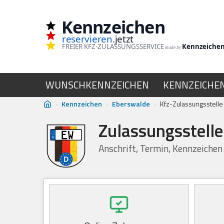
Kennzeichen
Zum
reservieren
.jetzt
Inhalt
FREIER KFZ-ZULASSUNGSSERVICE
Kennzeiche
made by
springen
WUNSCHKENNZEICHEN
KENNZEICHE
›
Kennzeichen
›
Eberswalde
›
Kfz-Zulassungsstell
Zulassungsstell
Anschrift, Termin, Kennzeiche