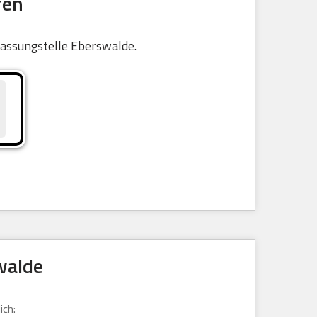
fen
ulassungstelle Eberswalde.
walde
ich: