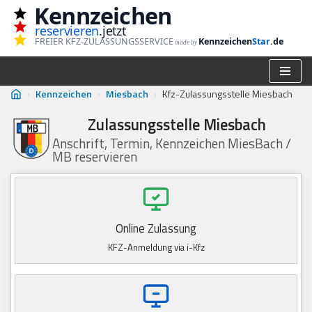
Kennzeichen
reservieren
.jetzt
Zum
FREIER KFZ-ZULASSUNGSSERVICE
Kennzeichen
Star
.de
made by
Inhalt
springen
›
Kennzeichen
›
Miesbach
›
Kfz-Zulassungsstelle Miesbach
Zulassungsstelle Miesbach
Anschrift, Termin, Kennzeichen MiesBach /
MB reservieren
Online Zulassung
KFZ-Anmeldung via i-Kfz