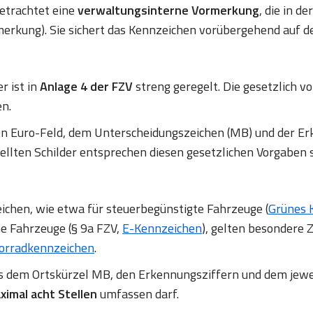
betrachtet eine
verwaltungsinterne Vormerkung
, die in d
erkung). Sie sichert das Kennzeichen vorübergehend auf d
r ist in
Anlage 4 der FZV
streng geregelt. Die gesetzlich
en.
en Euro-Feld, dem Unterscheidungszeichen (MB) und der
ellten Schilder entsprechen diesen gesetzlichen Vorgaben 
chen, wie etwa für steuerbegünstigte Fahrzeuge (
Grünes 
ne Fahrzeuge (§ 9a FZV,
E-Kennzeichen
), gelten besondere Z
orradkennzeichen
.
us dem Ortskürzel MB, den Erkennungsziffern und dem jewe
ximal acht Stellen
umfassen darf.