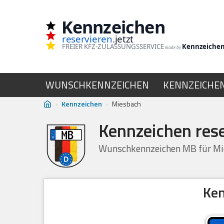
Kennzeichen
Zum
reservieren
.jetzt
Inhalt
FREIER KFZ-ZULASSUNGSSERVICE
Kennzeiche
made by
springen
WUNSCHKENNZEICHEN
KENNZEICHE
›
Kennzeichen
›
Miesbach
Kennzeichen res
Wunschkennzeichen MB für Mie
Ken