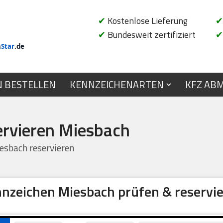
✔
Kostenlose Lieferung
✔
✔
Bundesweit zertifiziert
✔
n
Star
.de
N BESTELLEN
KENNZEICHENARTEN
KFZ AB
ervieren Miesbach
sbach reservieren
nzeichen Miesbach prüfen & reservi