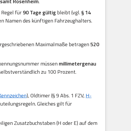
atsamt Rosenheim
.
er Regel für
90 Tage gültig
bleibt (vgl.
§ 14
en Namen des künftigen Fahrzeughalters.
 vorgeschriebenen Maximalmaße betragen
520
r Erkennungsnummer müssen
millimetergenau
selbstverständlich zu 100 Prozent.
Kennzeichen
), Oldtimer (§ 9 Abs. 1 FZV,
H-
uteilungsregeln. Gleiches gilt für
eiligen Zusatzbuchstaben (H oder E) auf dem