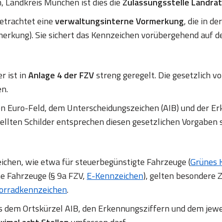
 Landkreis München ist dies die
Zulassungsstelle Landr
betrachtet eine
verwaltungsinterne Vormerkung
, die in d
erkung). Sie sichert das Kennzeichen vorübergehend auf d
r ist in
Anlage 4 der FZV
streng geregelt. Die gesetzlich
en.
en Euro-Feld, dem Unterscheidungszeichen (AIB) und de
ellten Schilder entsprechen diesen gesetzlichen Vorgaben 
chen, wie etwa für steuerbegünstigte Fahrzeuge (
Grünes 
ne Fahrzeuge (§ 9a FZV,
E-Kennzeichen
), gelten besondere Z
orradkennzeichen
.
us dem Ortskürzel AIB, den Erkennungsziffern und dem jew