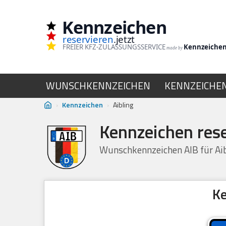
Kennzeichen
Zum
reservieren
.jetzt
Inhalt
FREIER KFZ-ZULASSUNGSSERVICE
Kennzeiche
made by
springen
WUNSCHKENNZEICHEN
KENNZEICHE
›
Kennzeichen
›
Aibling
Kennzeichen rese
Wunschkennzeichen AIB für Aib
Ke