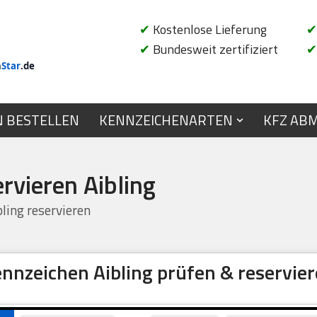
✔
Kostenlose Lieferung
✔
✔
Bundesweit zertifiziert
✔
n
Star
.de
N BESTELLEN
KENNZEICHENARTEN
KFZ AB
rvieren Aibling
ling reservieren
nnzeichen Aibling prüfen & reservie